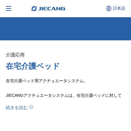
日本語
介護応用​​​​​​​
在宅介護ベッド
在宅介護ベッド用アクチュエータシステム。
JIECANGアクチュエータシステムは、在宅介護ベッドに対して
背部、脚、および全体の高さ調整ソリューションを提案します。
続きを読む
同時に、尿濡れ警報、ベッド検知、障害物があった場合の安全装
置などの機能を追加し、利用者のさまざまな状況に応じてアラー
ムを発することができ、より安全でタイムリーな介護を実現でき