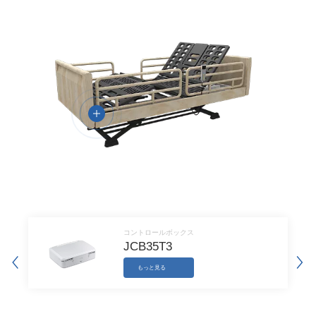
ます。
顧客のニーズを満たす革新的な製品
基本的な昇降上のニーズを満たすと同時に、JIECANGはユーザ
ーのニーズを十分に考慮してさまざまな状況に応じて設定できる
尿濡れと起床アラームなどの豊富で高度なオプション機能を搭載
しています。さらに、万が一の傷害を防ぐために、障害物があっ
た場合の安全装置機能をアップグレードしました。新しく開発さ
れたシリコンボタン付きのハンドコントローラは、人間工学に基
づいた設計であり、操作がより快適です。
医療安全基準を厳守
医療製品に対して、JIECANGは国際的医療機器のEMC試験要件
を満たすためにに取り組んでいます。同社の製品は、
コントロールボックス
JCB35T3
ISO9001:2015，ISO14001:2015管理システムに準拠しており、
CE、UL、KC、RoHS、PSE、SAAなどの国際認証を取得してお
もっと見る
り、お客様の製品が各国の規格を満たしていることを保証しま
す。製品の保護レベルは最大IPX6で、清掃がより便利です。