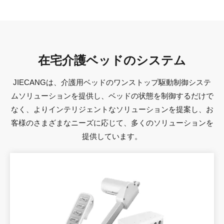
優れたサービス、グローバルなアフターセールス
アジア太平洋、ヨーロッパ、アメリカなどに子会社と生産拠点を
設立し、お客様のニーズに迅速に対応し、革新的な製品をカスタ
マイズして開発し、その品質とサービスは100以上の国と地域に
在宅介護ベッドのシステム
おける何千社のお客様に認められています。
JIECANGは、介護用ベッドのワンストップ駆動制御システ
ムソリューションを提供し、ベッドの状態を制御するだけで
なく、よりインテリジェントなソリューションを提案し、お
客様のさまざまなニーズに応じて、多くのソリューションを
提供しています。