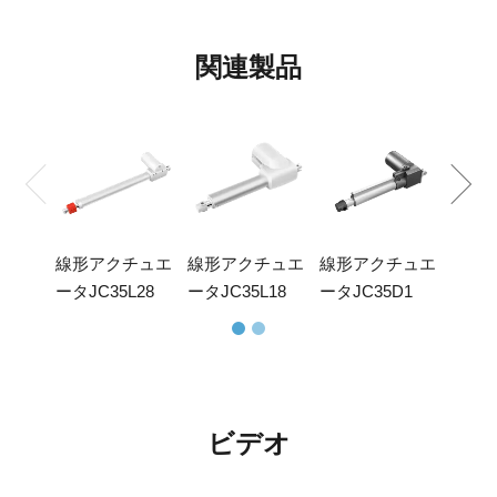
CE、UL、KC、RoHS、PSE、SAAなどの国際認証を取得してお
り、お客様の製品が各国の規格を満たしていることを保証しま
す。
関連製品
高品質のサービス、グローバルなアフターセールス
24時間対応、
線形
48時間解決。世界24時間に対応、48時間に解決できます。 世界
ータJ
拠点よりすばやく対応し、迅速に解決します。最大5年間の長期
的な品質保証を提供し、品質に安心させます。
線形アクチュエ
線形アクチュエ
線形アクチュエ
ータJC35L28
ータJC35L18
ータJC35D1
ビデオ