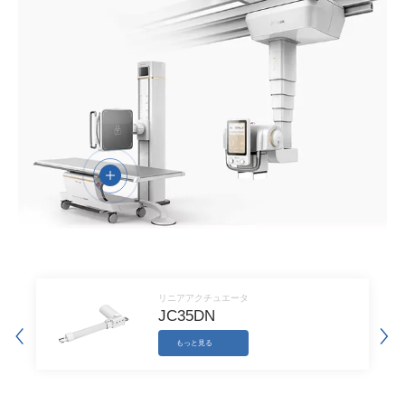
独自のカスタマイズ、高効率のサービス
複数の機器ソリューションがあり、機器の種類に応じてカスタマ
イズされたサービスを提供できます。Cアームやその他のX線機
器を関わらずに、JIECANGは製品に応じてお客様のニーズを満
たすことができる最適なソリューションを提案できます。
強力パワー、高精度
JIECANGの強力パワー、高精度およびコラムシステムソリュー
ションは、映像機器の大きなパワー上のニーズを満たします。同
時に、放射線科に対して、正確な位置決めが不可欠であり、
JIECANG製品は、大きな負荷に対応すると同時に、ソフトウェ
アとハードウェアを介して正確な制御を実現できます。
リニアアクチュエータ
JC35DN
医療安全基準を厳守
医療製品に対して、JIECANGは国際的医療機器のEMC試験要件
もっと見る
を満たすためにに取り組んでいます。同社の製品は、
ISO9001:2015，ISO14001:2015管理システムに準拠しており、