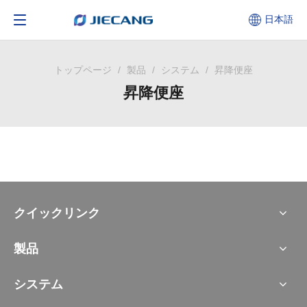
日本語
トップページ
/
製品
/
システム
/
昇降便座
昇降便座
クイックリンク
製品
システム