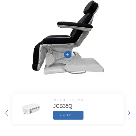
安定した性能、高効率の洗浄
安定した構造、強いパワー、安定かつスムーズな動き、適切な位
置まですばやく調整できます。最大IPX6の保護レベルにより、よ
り効率的かつ徹底的に洗浄できます。
豊富な製品と多様な組み合わせ
お客様の製品構造に応じて、製品にぴったりした最適なソリュー
ションを提案し、お客様の競争力を高めることができます。
医療安全基準を厳守
医療製品に対して、JIECANGは国際的医療機器のEMC試験要件
を満たすためにに取り組んでいます。同社の製品は、
ISO9001:2015，ISO14001:2015管理システムに準拠しており、
コントロールボックス
JCB35Q
CE、UL、KC、RoHS、PSE、SAAなどの国際認証を取得してお
り、お客様の製品が各国の規格を満たしていることを保証しま
もっと見る
す。製品の保護レベルは最大IPX6で、清掃がより便利です。