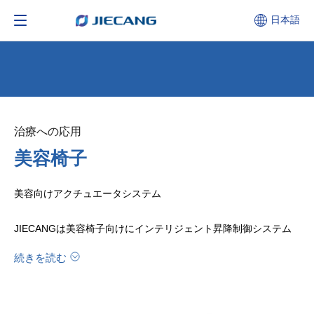
日本語
治療への応用
美容椅子
美容向けアクチュエータシステム
JIECANGは美容椅子向けにインテリジェント昇降制御システム
を提供し、調整可能なチェアより、ユーザーの人体姿勢により適
続きを読む
しており、ユーザーの快適性を向上させます。美容椅子の高さを
調整することで、医療スタッフが長時間頭を下げる必要がなくな
り、医療スタッフの作業強度を削減できます。