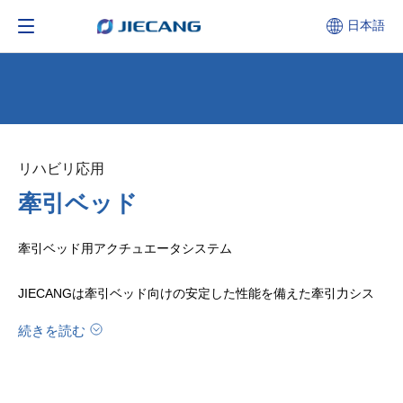
日本語
リハビリ応用
牽引ベッド
牽引ベッド用アクチュエータシステム
JIECANGは牽引ベッド向けの安定した性能を備えた牽引力シス
テムを提供し、人体の生理学的構造に応じて患者に頸椎および腰
続きを読む
椎の牽引リハビリトレーニングを提供します。
安定した性能と正確な制御