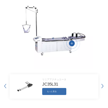
安定した構造、強いパワー、安定かつスムーズな動き、押し引き
速度は人体の許容できる範囲にあり、コンピュータのプログラム
設定に従って正確な制御を実現できます。
豊富な製品と多様な組み合わせ
お客様の製品構造に応じて、製品にぴったりした最適なソリュー
ションを提案し、お客様の競争力を高めることができます。
医療安全基準を厳守
医療製品に対して、JIECANGは国際的医療
機器のEMC試験要件を満たすためにに取り組んでいます。同社
の製品は、ISO9001:2015，ISO14001:2015管理システムに準拠
しており、CE、UL、KC、RoHS、PSE、SAAなどの国際認証を
取得しており、お客様の製品が各国の規格を満たしていることを
保証します。
リニアアクチュエータ
JC35L31
もっと見る