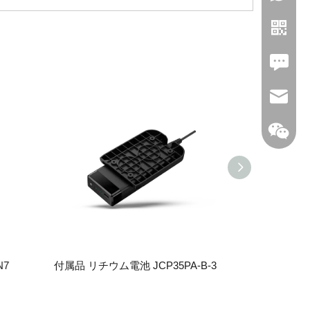
Leave U
jc35@ji
WhatsA
Linkedin
N7
付属品 リチウム電池 JCP35PA-B-3