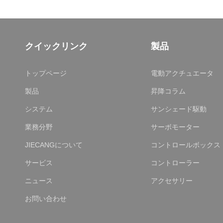
クイックリンク
製品
トップページ
電動アクチュエータ
製品
昇降コラム
システム
サンシェード駆動
業務分野
サーボモーター
JIECANGについて
コントロールボックス
サービス
コントローラー
ニュース
アクセサリー
お問い合わせ