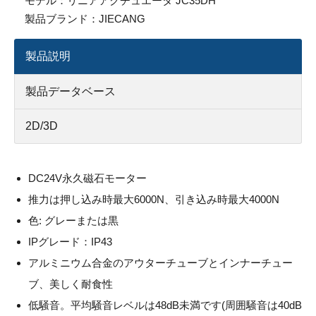
モデル：
リニアアクチュエータ JC35DH
製品ブランド：
JIECANG
製品説明
製品データベース
2D/3D
DC24V永久磁石モーター
推力は押し込み時最大6000N、引き込み時最大4000N
色: グレーまたは黒
IPグレード：IP43
アルミニウム合金のアウターチューブとインナーチュー
ブ、美しく耐食性
低騒音。平均騒音レベルは48dB未満です(周囲騒音は40dB