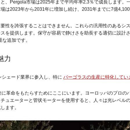
Pergola市場は2025年まで平均年率2.3％で成長します
市場は2023年から2031年に増加し続け、2031年までに7億4
重要性を誇張することはできません。これらの汎用性のあるシ
を提供します。保守が容易で静けさを助長する適切に設計された
に貴重な追加です。
の魅力
ンシェード業界に参入し、特に
パーゴラスの生産に特化してい
ーションでの経験に革命をもたらすためにここにいます。ヨーロッパの
クチュエーターと管状モーターを使用すると、人々は光レベル
成します。