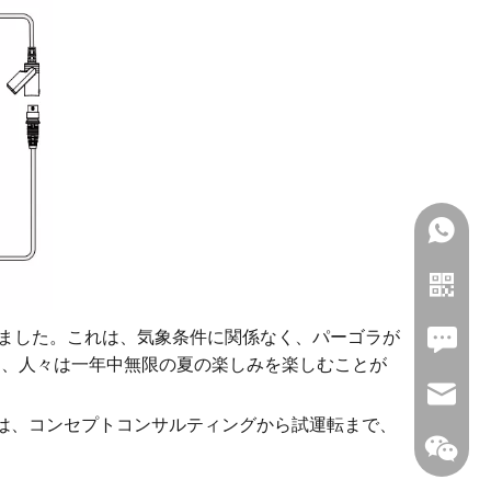
統合しました。これは、気象条件に関係なく、パーゴラが
Leave U
により、人々は一年中無限の夏の楽しみを楽しむことが
jc35@ji
ムは、コンセプトコンサルティングから試運転まで、