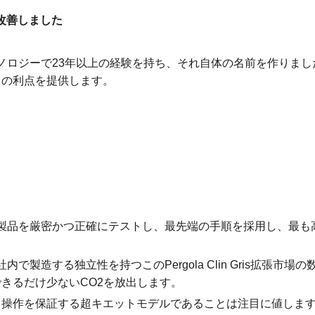
を改善しました
ノロジーで23年以上の経験を持ち、それ自体の名前を作りました。こ
くの利点を提供します。
です。製品を厳密かつ正確にテストし、最先端の手順を採用し、最
内で製造する独立性を持つこのPergola Clin Gris拡張
きるだけ少ないCO2を放出します。
ト操作を保証する超キエットモデルであることは注目に値しま