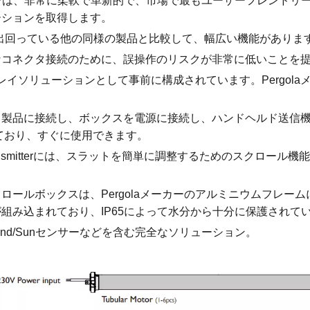
tensionソリューションは、非常に柔軟で革新的で、市場で最もユーザー
ーションを取得します。
出回っている他の同様の製品と比較して、幅広い機能がありま
なコネクタ接続のために、誤操作のリスクが非常に低いことを
プレイソリューションとして事前に構成されています。Pergo
と製品に接続し、ボックスを電源に接続し、ハンドヘルド送信
ており、すぐに使用できます。
ion Handheld Transmitterには、スラットを簡単に調整するた
ロールボックスは、Pergolaメーカーのアルミニウムフレー
組み込まれており、IP65によって水分から十分に保護されて
s、Wind/Sunセンサーなどを含む完全なソリューション。